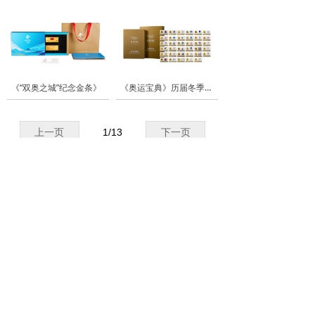
《“双奥之城”纪念金条》
《奥运宝典》历届冬季奥林匹克运动会会徽吉祥物纯金大全套
上一页
1
/
13
下一页
扫
咨询热线
一
010-65076868
扫
版权所有  © 
国泉金业（北京）科技股份有限公司
京ICP备16037513号-2
本网站由阿里云提供云计算及安全服务
本网站支持
IPv6
Powered by 万网